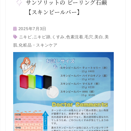
サンソリットの ピーリング石鹸
【スキンピールバー】
2025年7月3日
ニキビ
,
ニキビ跡
,
くすみ
,
色素沈着
,
毛穴
,
美白
,
美
肌
,
化粧品・スキンケア