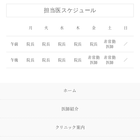
担当医スケジュール
月
火
水
木
金
土
日
非常勤
午前
院長
院長
院長
院長
院長
／
医師
非常勤
非常勤
午後
院長
院長
院長
院長
／
医師
医師
ホーム
医師紹介
クリニック案内