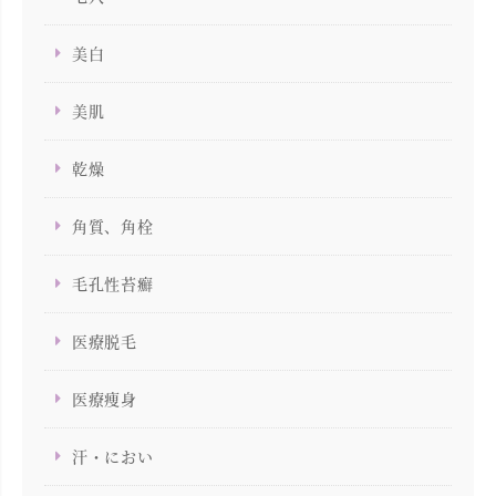
美白
美肌
乾燥
角質、角栓
毛孔性苔癬
医療脱毛
医療痩身
汗・におい