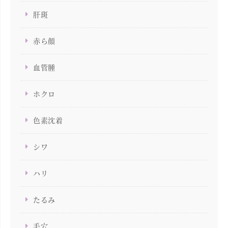
肝斑
赤ら顔
血管腫
ホクロ
色素沈着
シワ
ハリ
たるみ
毛穴