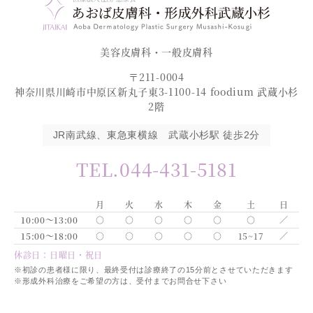
美容皮膚科・一般皮膚科
〒211-0004
神奈川県川崎市中原区新丸子東3-1100-14 foodium 武蔵小杉
2階
JR南武線、東急東横線 武蔵小杉駅 徒歩2分
TEL.044-431-5181
月
火
水
木
金
土
日
10:00～13:00
○
○
○
○
○
○
／
15:00～18:00
○
○
○
○
○
15~17
／
休診日：日曜日・祝日
※初診の患者様に限り、最終受付は診療終了の15分前とさせていただきます
※形成外科治療をご希望の方は、受付までお問合せ下さい