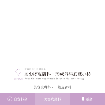
美容皮膚科・一般皮膚科
〒211-0004
￥
自費料金
美容皮膚科
電話
神奈川県川崎市中原区新丸子東3-1100-14 foodium 武蔵小杉