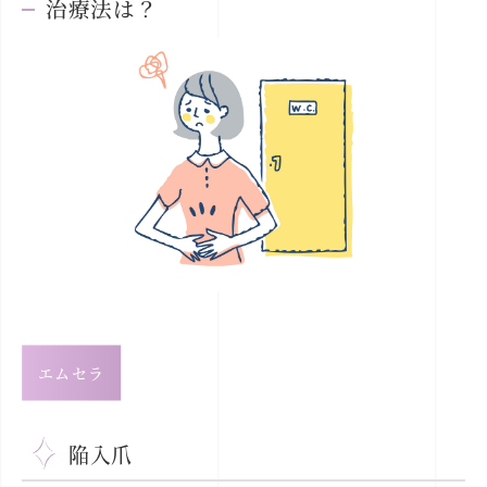
治療法は？
エムセラ
陥入爪