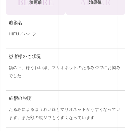
BEFORE
BEFORE
AFTER
治療前
治療後
施術名
HIFU／ハイフ
患者様のご状況
額の下、ほうれい線、マリオネットのたるみジワにお悩み
でした
施術の説明
たるみによるほうれい線とマリオネットがうすくなってい
ます。また額の縦ジワもうすくなっています