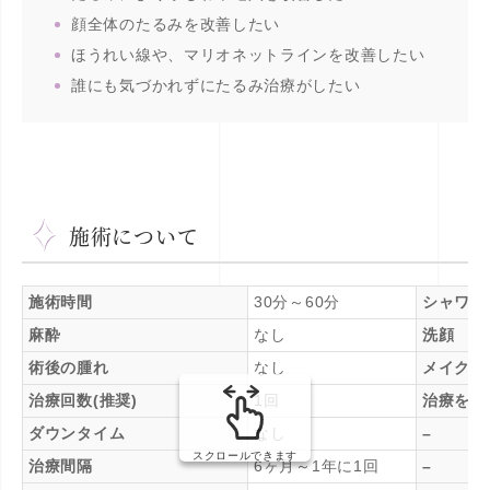
顔全体のたるみを改善したい
ほうれい線や、マリオネットラインを改善したい
誰にも気づかれずにたるみ治療がしたい
施術について
施術時間
30分～60分
シャワー
麻酔
なし
洗顔
術後の腫れ
なし
メイク
治療回数(推奨)
1回
治療を受
ダウンタイム
なし
–
スクロールできます
治療間隔
6ヶ月～1年に1回
–