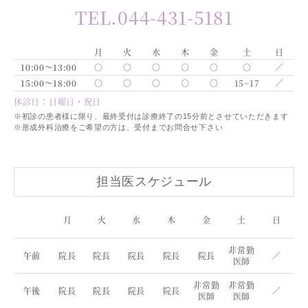
TEL.044-431-5181
月
火
水
木
金
土
日
10:00～13:00
○
○
○
○
○
○
／
15:00～18:00
○
○
○
○
○
15~17
／
休診日：日曜日・祝日
※初診の患者様に限り、最終受付は診療終了の15分前とさせていただきます
※形成外科治療をご希望の方は、受付までお問合せ下さい
担当医スケジュール
月
火
水
木
金
土
日
非常勤
午前
院長
院長
院長
院長
院長
／
医師
非常勤
非常勤
午後
院長
院長
院長
院長
／
医師
医師