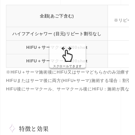
全顔(あご下含む)
※リピート割
ハイフアイシャワー (目元)リピート割引なし
HIFU＋サーマクール 300shot
HIFU＋サーマクール 600shot
スクロールできます
※HIFU＋サーマ施術後にHIFU又はサーマどちらかのみ治療す
HIFUまたはサーマ後に両方(HIFU+サーマ)施術する場合：割引
HIFU後にサーマクール、サーマクール後にHIFU：施術が異な
特徴と効果