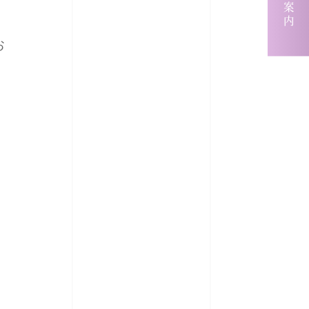
求人案内
お
と