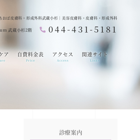
あおば皮膚科・形成外科武蔵小杉｜美容皮膚科・皮膚科・形成外科
044-431-5181
ium 武蔵小杉2階
ケア
自費料金表
アクセス
関連サイト
are
Price
Access
Links
診療案内