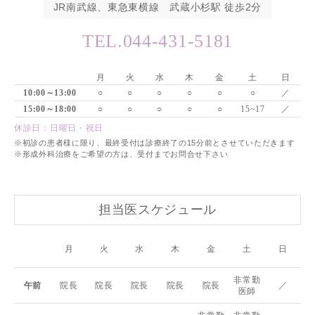
JR南武線、東急東横線 武蔵小杉駅 徒歩2分
TEL.044-431-5181
月
火
水
木
金
土
日
10:00～13:00
○
○
○
○
○
○
／
15:00～18:00
○
○
○
○
○
15~17
／
休診日：日曜日・祝日
※初診の患者様に限り、最終受付は診療終了の15分前とさせていただきます
※形成外科治療をご希望の方は、受付までお問合せ下さい
担当医スケジュール
月
火
水
木
金
土
日
非常勤
午前
院長
院長
院長
院長
院長
／
医師