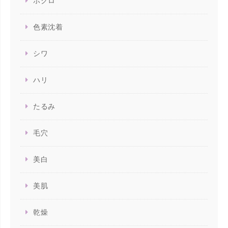
ホクロ
色素沈着
シワ
ハリ
たるみ
毛穴
美白
美肌
乾燥