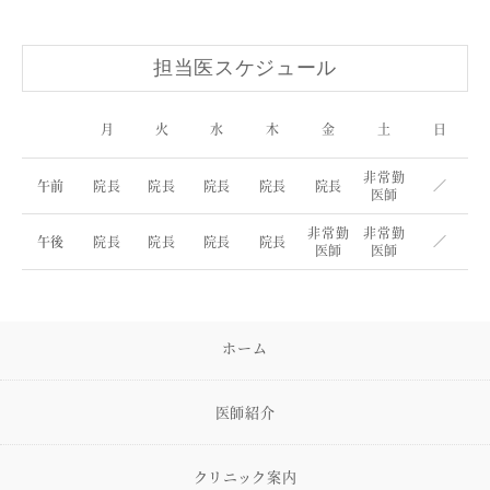
担当医スケジュール
月
火
水
木
金
土
日
非常勤
午前
院長
院長
院長
院長
院長
／
医師
非常勤
非常勤
午後
院長
院長
院長
院長
／
医師
医師
ホーム
医師紹介
クリニック案内