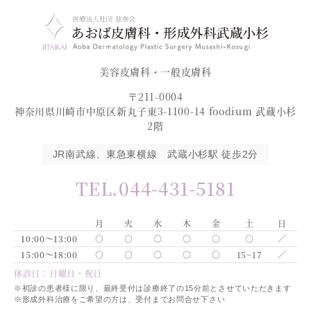
美容皮膚科・一般皮膚科
〒211-0004
神奈川県川崎市中原区新丸子東3-1100-14 foodium 武蔵小杉
2階
JR南武線、東急東横線 武蔵小杉駅 徒歩2分
TEL.044-431-5181
月
火
水
木
金
土
日
10:00～13:00
○
○
○
○
○
○
／
15:00～18:00
○
○
○
○
○
15~17
／
休診日：日曜日・祝日
※初診の患者様に限り、最終受付は診療終了の15分前とさせていただきます
※形成外科治療をご希望の方は、受付までお問合せ下さい