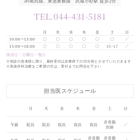
JR南武線、東急東横線 武蔵小杉駅 徒歩2分
TEL.044-431-5181
月
火
水
木
金
土
日
10:00～13:00
○
○
○
○
○
○
／
15:00～18:00
○
○
○
○
○
15~17
／
休診日：日曜日・祝日
※初診の患者様に限り、最終受付は診療終了の15分前とさせていただきます
※形成外科治療をご希望の方は、受付までお問合せ下さい
担当医スケジュール
月
火
水
木
金
土
日
非常勤
午前
院長
院長
院長
院長
院長
／
医師
非常勤
非常勤