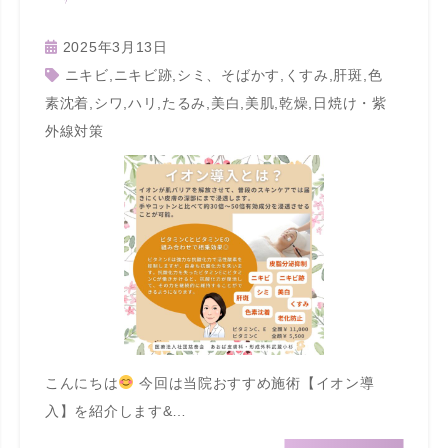
2025年3月13日
ニキビ
,
ニキビ跡
,
シミ、そばかす
,
くすみ
,
肝斑
,
色
素沈着
,
シワ
,
ハリ
,
たるみ
,
美白
,
美肌
,
乾燥
,
日焼け・紫
外線対策
こんにちは
今回は当院おすすめ施術【イオン導
入】を紹介します&…