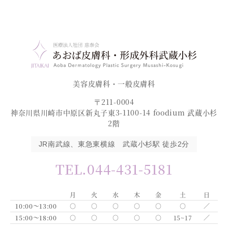
美容皮膚科・一般皮膚科
〒211-0004
神奈川県川崎市中原区新丸子東3-1100-14 foodium 武蔵小杉
2階
JR南武線、東急東横線 武蔵小杉駅 徒歩2分
TEL.044-431-5181
月
火
水
木
金
土
日
10:00～13:00
○
○
○
○
○
○
／
15:00～18:00
○
○
○
○
○
15~17
／