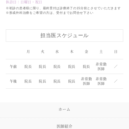
休診日：日曜日・祝日
※初診の患者様に限り、最終受付は診療終了の15分前とさせていただきます
※形成外科治療をご希望の方は、受付までお問合せ下さい
担当医スケジュール
月
火
水
木
金
土
日
非常勤
午前
院長
院長
院長
院長
院長
／
医師
非常勤
非常勤
午後
院長
院長
院長
院長
／
医師
医師
ホーム
医師紹介