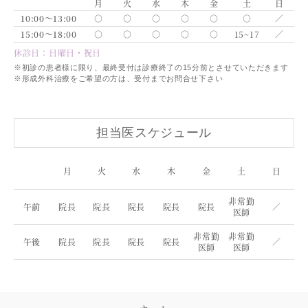
月
火
水
木
金
土
日
10:00～13:00
○
○
○
○
○
○
／
15:00～18:00
○
○
○
○
○
15~17
／
休診日：日曜日・祝日
※初診の患者様に限り、最終受付は診療終了の15分前とさせていただきます
※形成外科治療をご希望の方は、受付までお問合せ下さい
担当医スケジュール
月
火
水
木
金
土
日
非常勤
午前
院長
院長
院長
院長
院長
／
医師
非常勤
非常勤
午後
院長
院長
院長
院長
／
医師
医師