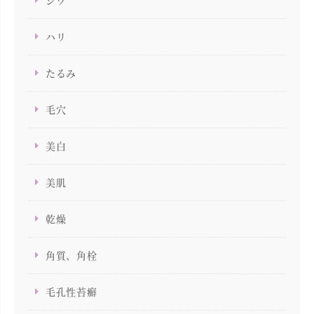
シワ
ハリ
たるみ
毛穴
美白
美肌
乾燥
角質、角栓
毛孔性苔癬