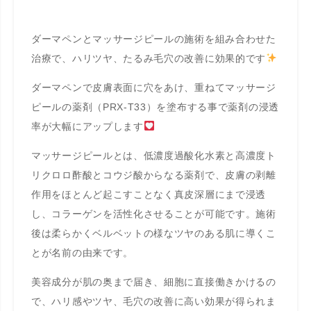
ダーマペンとマッサージピールの施術を組み合わせた
治療で、ハリツヤ、たるみ毛穴の改善に効果的です
ダーマペンで皮膚表面に穴をあけ、重ねてマッサージ
ピールの薬剤（PRX-T33）を塗布する事で薬剤の浸透
率が大幅にアップします
マッサージピールとは、低濃度過酸化水素と高濃度ト
リクロロ酢酸とコウジ酸からなる薬剤で、皮膚の剥離
作用をほとんど起こすことなく真皮深層にまで浸透
し、コラーゲンを活性化させることが可能です。施術
後は柔らかくベルベットの様なツヤのある肌に導くこ
とが名前の由来です。
美容成分が肌の奥まで届き、細胞に直接働きかけるの
で、ハリ感やツヤ、毛穴の改善に高い効果が得られま