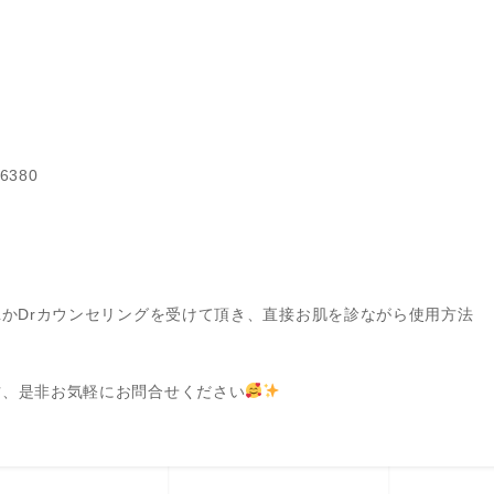
0
380
LかDrカウンセリングを受けて頂き、直接お肌を診ながら使用方法
方、是非お気軽にお問合せください