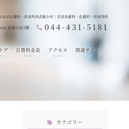
あおば皮膚科・形成外科武蔵小杉｜美容皮膚科・皮膚科・形成外科
044-431-5181
ium 武蔵小杉2階
ケア
自費料金表
アクセス
関連サイト
are
Price
Access
Links
カテゴリー