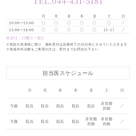
TEL.044-431-5181
月
火
水
木
金
土
日
10:00～13:00
○
○
○
○
○
○
／
15:00～18:00
○
○
○
○
○
15~17
／
休診日：日曜日・祝日
※初診の患者様に限り、最終受付は診療終了の15分前とさせていただきます
※形成外科治療をご希望の方は、受付までお問合せ下さい
担当医スケジュール
月
火
水
木
金
土
日
非常勤
午前
院長
院長
院長
院長
院長
／
医師
非常勤
非常勤
午後
院長
院長
院長
院長
／
医師
医師