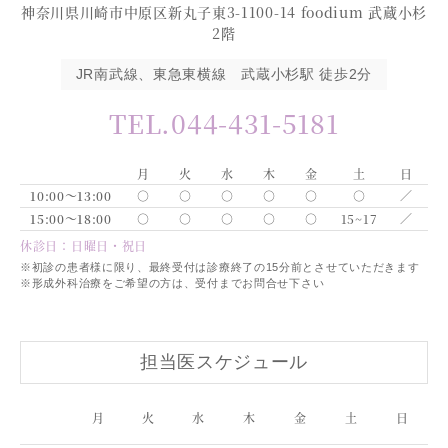
神奈川県川崎市中原区新丸子東3-1100-14 foodium 武蔵小杉
2階
JR南武線、東急東横線 武蔵小杉駅 徒歩2分
TEL.044-431-5181
月
火
水
木
金
土
日
10:00～13:00
○
○
○
○
○
○
／
15:00～18:00
○
○
○
○
○
15~17
／
休診日：日曜日・祝日
※初診の患者様に限り、最終受付は診療終了の15分前とさせていただきます
※形成外科治療をご希望の方は、受付までお問合せ下さい
担当医スケジュール
月
火
水
木
金
土
日