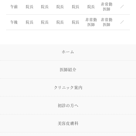
非常勤
午前
院長
院長
院長
院長
院長
／
医師
非常勤
非常勤
午後
院長
院長
院長
院長
／
医師
医師
ホーム
医師紹介
クリニック案内
初診の方へ
美容皮膚科