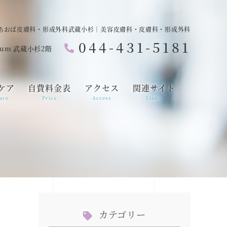
あおば皮膚科・形成外科武蔵小杉｜美容皮膚科・皮膚科・形成外科
044-431-5181
ium 武蔵小杉2階
ケア
自費料金表
アクセス
関連サイト
are
Price
Access
Links
カテゴリー