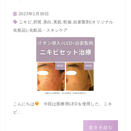
2023年1月30日
ニキビ
,
肝斑
,
美白
,
美肌
,
乾燥
,
自家製剤(オリジナル
化粧品)
,
化粧品・スキンケア
こんにちは
今回は医療用LEDを使用した、ニキ
ビ…
続きを読む