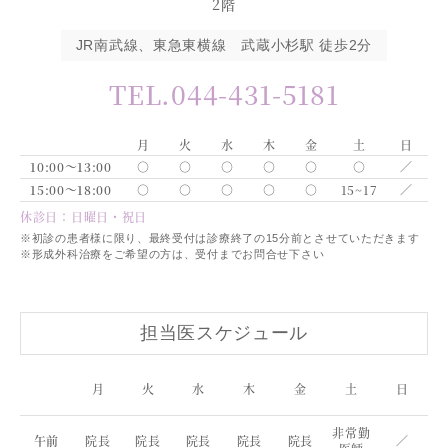
2階
JR南武線、東急東横線 武蔵小杉駅 徒歩2分
TEL.044-431-5181
月
火
水
木
金
土
日
10:00～13:00
○
○
○
○
○
○
／
15:00～18:00
○
○
○
○
○
15~17
／
休診日：日曜日・祝日
※初診の患者様に限り、最終受付は診療終了の15分前とさせていただきます
※形成外科治療をご希望の方は、受付までお問合せ下さい
担当医スケジュール
月
火
水
木
金
土
日
非常勤
午前
院長
院長
院長
院長
院長
／